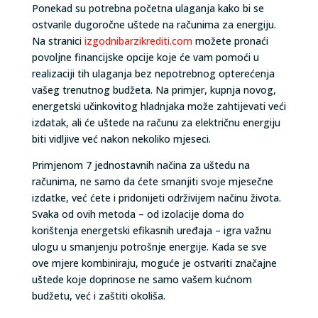
Ponekad su potrebna početna ulaganja kako bi se
ostvarile dugoročne uštede na računima za energiju.
Na stranici
izgodnibarzikrediti.com
možete pronaći
povoljne financijske opcije koje će vam pomoći u
realizaciji tih ulaganja bez nepotrebnog opterećenja
vašeg trenutnog budžeta. Na primjer, kupnja novog,
energetski učinkovitog hladnjaka može zahtijevati veći
izdatak, ali će uštede na računu za električnu energiju
biti vidljive već nakon nekoliko mjeseci.
Primjenom 7 jednostavnih načina za uštedu na
računima, ne samo da ćete smanjiti svoje mjesečne
izdatke, već ćete i pridonijeti održivijem načinu života.
Svaka od ovih metoda – od izolacije doma do
korištenja energetski efikasnih uređaja – igra važnu
ulogu u smanjenju potrošnje energije. Kada se sve
ove mjere kombiniraju, moguće je ostvariti značajne
uštede koje doprinose ne samo vašem kućnom
budžetu, već i zaštiti okoliša.