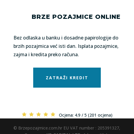
BRZE POZAJMICE ONLINE
Bez odlaska u banku i dosadne papirologije do
brzih pozajmica već isti dan. Isplata pozajmice,
zajma i kredita preko računa.
ZATRAŽI KREDIT
Ocjena:
4.9 / 5 (201 ocjena)
© Brzepozajmice.com.hr EU VAT number : 205391327,