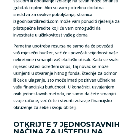
staklom ili dodavanje izolacije na tavan može smanjiti
gubitak topline. Ako su vam potrebna dodatna
sredstva za ovakve poboljšanja, stranica
izgodnibarzikrediti.com može vam ponuditi rješenja za
pristupačne kredite koji će vam omogućiti da
investirate u učinkovitost vašeg doma.
Pametna upotreba resursa ne samo da će povećati
vaš mjesečni budžet, već će i povećati vrijednost vaše
nekretnine i smanjiti vaš ekološki otisak. Kada se svaki
mjesec uštedi određeni iznos, taj novac se može
usmjeriti u stvaranje hitnog fonda, štednje za odmor
ili čak u ulaganje, što može imati pozitivan učinak na
vašu financijsku budućnost. U konačnici, usvajanjem
ovih jednostavnih metoda, ne samo da ćete smanjiti
svoje račune, već ćete i stvoriti zdravije financijsko
okruženje za sebe i svoju obitelj.
OTKRIJTE 7 JEDNOSTAVNIH
NAČINA ZA UŠTEDU NA