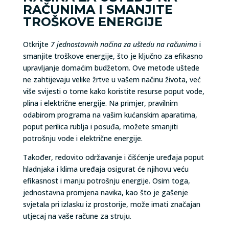
RAČUNIMA I SMANJITE
TROŠKOVE ENERGIJE
Otkrijte
7 jednostavnih načina za uštedu na računima
i
smanjite troškove energije, što je ključno za efikasno
upravljanje domaćim budžetom. Ove metode uštede
ne zahtijevaju velike žrtve u vašem načinu života, već
više svijesti o tome kako koristite resurse poput vode,
plina i električne energije. Na primjer, pravilnim
odabirom programa na vašim kućanskim aparatima,
poput perilica rublja i posuđa, možete smanjiti
potrošnju vode i električne energije.
Također, redovito održavanje i čišćenje uređaja poput
hladnjaka i klima uređaja osigurat će njihovu veću
efikasnost i manju potrošnju energije. Osim toga,
jednostavna promjena navika, kao što je gašenje
svjetala pri izlasku iz prostorije, može imati značajan
utjecaj na vaše račune za struju.