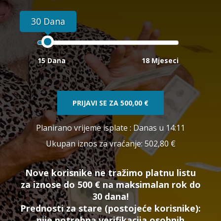
30 Dana
15 Dana
18 Mjeseci
PRIJAVI SE ZA
500,00 €
Planirano vrijeme isplate
: Danas u 14:11
Ukupan iznos za vraćanje:
502,80 €
Nove korisnike ne tražimo platnu listu
za iznose do 500 € na maksimalan rok do
30 dana!
Prednosti za stare (postojeće korisnike):
nije potrebna verifikacija osobnih