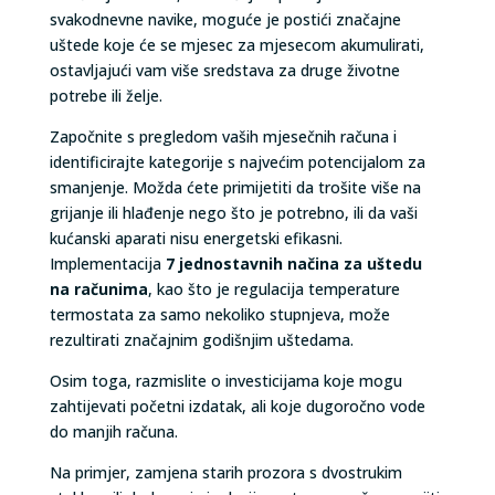
svakodnevne navike, moguće je postići značajne
uštede koje će se mjesec za mjesecom akumulirati,
ostavljajući vam više sredstava za druge životne
potrebe ili želje.
Započnite s pregledom vaših mjesečnih računa i
identificirajte kategorije s najvećim potencijalom za
smanjenje. Možda ćete primijetiti da trošite više na
grijanje ili hlađenje nego što je potrebno, ili da vaši
kućanski aparati nisu energetski efikasni.
Implementacija
7 jednostavnih načina za uštedu
na računima
, kao što je regulacija temperature
termostata za samo nekoliko stupnjeva, može
rezultirati značajnim godišnjim uštedama.
Osim toga, razmislite o investicijama koje mogu
zahtijevati početni izdatak, ali koje dugoročno vode
do manjih računa.
Na primjer, zamjena starih prozora s dvostrukim