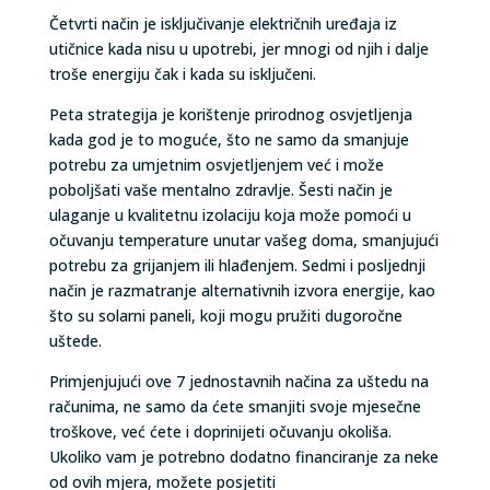
Četvrti način je isključivanje električnih uređaja iz
utičnice kada nisu u upotrebi, jer mnogi od njih i dalje
troše energiju čak i kada su isključeni.
Peta strategija je korištenje prirodnog osvjetljenja
kada god je to moguće, što ne samo da smanjuje
potrebu za umjetnim osvjetljenjem već i može
poboljšati vaše mentalno zdravlje. Šesti način je
ulaganje u kvalitetnu izolaciju koja može pomoći u
očuvanju temperature unutar vašeg doma, smanjujući
potrebu za grijanjem ili hlađenjem. Sedmi i posljednji
način je razmatranje alternativnih izvora energije, kao
što su solarni paneli, koji mogu pružiti dugoročne
uštede.
Primjenjujući ove 7 jednostavnih načina za uštedu na
računima, ne samo da ćete smanjiti svoje mjesečne
troškove, već ćete i doprinijeti očuvanju okoliša.
Ukoliko vam je potrebno dodatno financiranje za neke
od ovih mjera, možete posjetiti