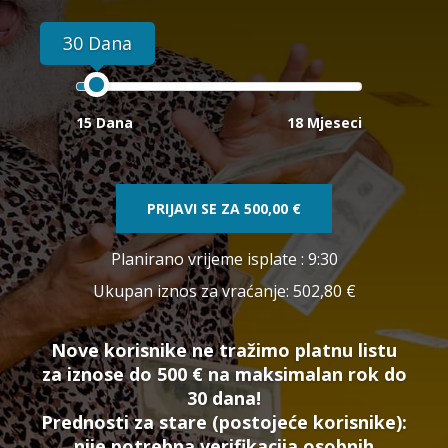
30 Dana
15 Dana
18 Mjeseci
PRIJAVI SE ZA
500,00 €
Planirano vrijeme isplate
: 9:30
Ukupan iznos za vraćanje:
502,80 €
Nove korisnike ne tražimo platnu listu
za iznose do 500 € na maksimalan rok do
30 dana!
Prednosti za stare (postojeće korisnike):
nije potrebna verifikacija osobnih