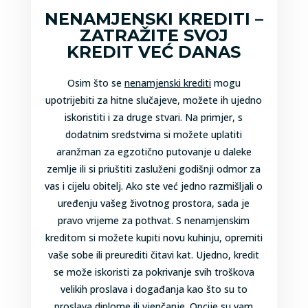
NENAMJENSKI KREDITI –
ZATRAŽITE SVOJ
KREDIT VEĆ DANAS
Osim što se
nenamjenski krediti
mogu
upotrijebiti za hitne slučajeve, možete ih ujedno
iskoristiti i za druge stvari. Na primjer, s
dodatnim sredstvima si možete uplatiti
aranžman za egzotično putovanje u daleke
zemlje ili si priuštiti zasluženi godišnji odmor za
vas i cijelu obitelj. Ako ste već jedno razmišljali o
uređenju vašeg životnog prostora, sada je
pravo vrijeme za pothvat. S nenamjenskim
kreditom si možete kupiti novu kuhinju, opremiti
vaše sobe ili preurediti čitavi kat. Ujedno, kredit
se može iskoristi za pokrivanje svih troškova
velikih proslava i događanja kao što su to
proslava diplome ili vjenčanje. Opcije su vam