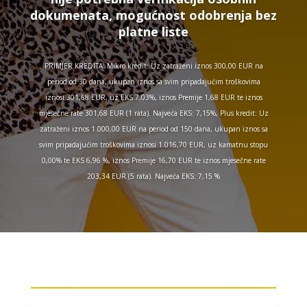
dokumenata, mogućnost odobrenja bez
platne liste
PRIMJER KREDITA: Mikro kredit: Uz zatraženi iznos 300,00 EUR na
period od 30 dana, ukupan iznos sa svim pripadajućim troškovima
iznosi 301,68 EUR, uz EKS 7,03%, iznos Premije 1,68 EUR te iznos
mjesečne rate 301,68 EUR (1 rata). Najveća EKS: 7,15%, Plus kredit: Uz
zatraženi iznos 1.000,00 EUR na period od 150 dana, ukupan iznos sa
svim pripadajućim troškovima iznosi 1.016,70 EUR, uz kamatnu stopu
0,00% te EKS 6,96 %, iznos Premije 16,70 EUR te iznos mjesečne rate
203,34 EUR (5 rata). Najveća EKS: 7,15 %