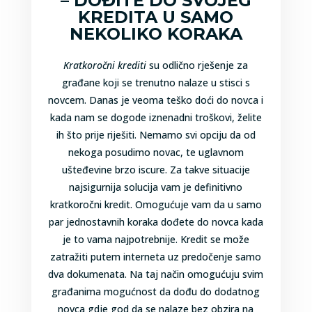
– DOĐITE DO SVOJEG
KREDITA U SAMO
NEKOLIKO KORAKA
Kratkoročni krediti
su odlično rješenje za
građane koji se trenutno nalaze u stisci s
novcem. Danas je veoma teško doći do novca i
kada nam se dogode iznenadni troškovi, želite
ih što prije riješiti. Nemamo svi opciju da od
nekoga posudimo novac, te uglavnom
ušteđevine brzo iscure. Za takve situacije
najsigurnija solucija vam je definitivno
kratkoročni kredit. Omogućuje vam da u samo
par jednostavnih koraka dođete do novca kada
je to vama najpotrebnije. Kredit se može
zatražiti putem interneta uz predočenje samo
dva dokumenata. Na taj način omogućuju svim
građanima mogućnost da dođu do dodatnog
novca gdje god da se nalaze bez obzira na