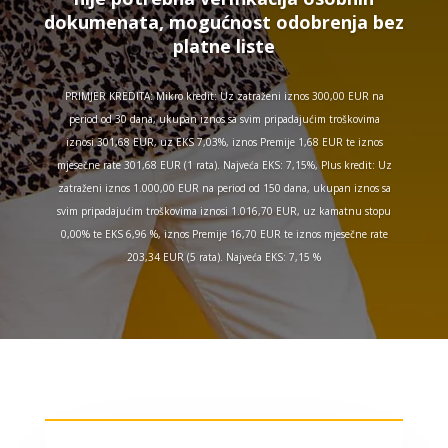
dokumenata, mogućnost odobrenja bez
platne liste
PRIMJER KREDITA: Mikro kredit: Uz zatraženi iznos 300,00 EUR na
period od 30 dana, ukupan iznos sa svim pripadajućim troškovima
iznosi 301,68 EUR, uz EKS 7,03%, iznos Premije 1,68 EUR te iznos
mjesečne rate 301,68 EUR (1 rata). Najveća EKS: 7,15%, Plus kredit: Uz
zatraženi iznos 1.000,00 EUR na period od 150 dana, ukupan iznos sa
svim pripadajućim troškovima iznosi 1.016,70 EUR, uz kamatnu stopu
0,00% te EKS 6,96 %, iznos Premije 16,70 EUR te iznos mjesečne rate
203,34 EUR (5 rata). Najveća EKS: 7,15 %