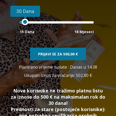
30 Dana
15 Dana
18 Mjeseci
PRIJAVI SE ZA
500,00 €
Planirano vrijeme isplate
: Danas u 14:38
Ukupan iznos za vraćanje:
502,80 €
Nove korisnike ne tražimo platnu listu
za iznose do 500 € na maksimalan rok do
30 dana!
Prednosti za stare (postojeće korisnike):
nije potrebna verifikacija osobnih