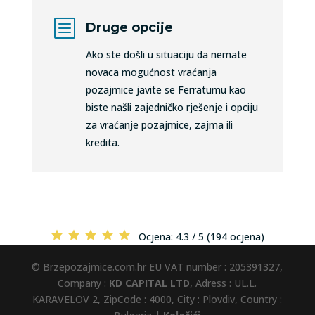
b
Druge opcije
Ako ste došli u situaciju da nemate
novaca mogućnost vraćanja
pozajmice javite se Ferratumu kao
biste našli zajedničko rješenje i opciju
za vraćanje pozajmice, zajma ili
kredita.
Ocjena:
4.3 / 5 (194 ocjena)
© Brzepozajmice.com.hr EU VAT number : 205391327,
Company :
KD CAPITAL LTD
, Adress : UL.L.
KARAVELOV 2, ZipCode : 4000, City : Plovdiv, Country :