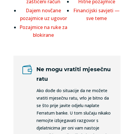
zaštićeni račun
Hitne pozajmice
Dajem novčane
Financijski savjeti —
pozajmice uz ugovor
sve teme
Pozajmice na ruke za
blokirane

Ne mogu vratiti mjesečnu
ratu
Ako dođe do situacije da ne možete
vratiti mjesečnu ratu, vrlo je bitno da
se što prije javite odjelu naplate
Ferratum banke. U tom slučaju nikako
nemojte izbjegavati razgovor s
djelatnicima jer oni vam nastoje