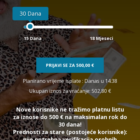
30 Dana
15 Dana
18 Mjeseci
PRIJAVI SE ZA
500,00 €
Planirano vrijeme isplate
: Danas u 14:38
Ukupan iznos za vraćanje:
502,80 €
Nove korisnike ne tražimo platnu listu
za iznose do 500 € na maksimalan rok do
30 dana!
Prednosti za stare (postojeće korisnike):
nije potrebna verifikacija osobnih