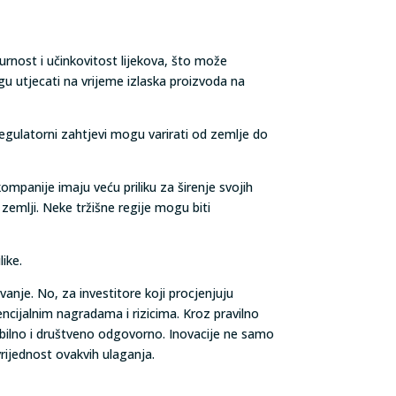
urnost i učinkovitost lijekova, što može
gu utjecati na vrijeme izlaska proizvoda na
 Regulatorni zahtjevi mogu varirati od zemlje do
mpanije imaju veću priliku za širenje svojih
zemlji. Neke tržišne regije mogu biti
like.
nje. No, za investitore koji procjenjuju
ncijalnim nagradama i rizicima. Kroz pravilno
tabilno i društveno odgovorno. Inovacije ne samo
rijednost ovakvih ulaganja.