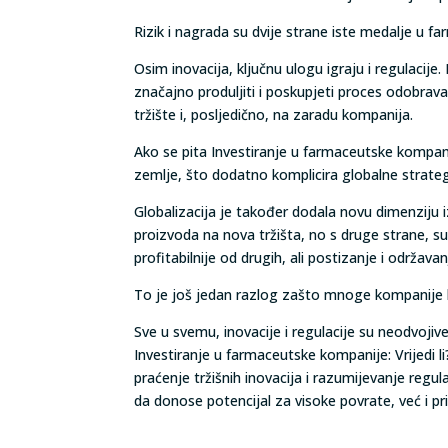
Rizik i nagrada su dvije strane iste medalje u 
Osim inovacija, ključnu ulogu igraju i regulaci
značajno produljiti i poskupjeti proces odobrav
tržište i, posljedično, na zaradu kompanija.
Ako se pita Investiranje u farmaceutske kompanij
zemlje, što dodatno komplicira globalne strate
Globalizacija je također dodala novu dimenziju 
proizvoda na nova tržišta, no s druge strane, su
profitabilnije od drugih, ali postizanje i održa
To je još jedan razlog zašto mnoge kompanije kori
Sve u svemu, inovacije i regulacije su neodvoji
Investiranje u farmaceutske kompanije: Vrijedi 
praćenje tržišnih inovacija i razumijevanje reg
da donose potencijal za visoke povrate, već i p