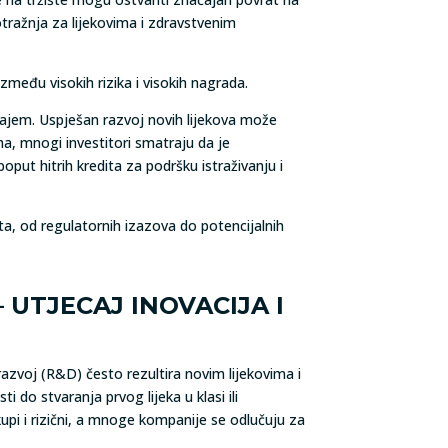
tražnja za lijekovima i zdravstvenim
između visokih rizika i visokih nagrada.
ajem. Uspješan razvoj novih lijekova može
ima, mnogi investitori smatraju da je
oput hitrih kredita za podršku istraživanju i
ata, od regulatornih izazova do potencijalnih
 UTJECAJ INOVACIJA I
 razvoj (R&D) često rezultira novim lijekovima i
 do stvaranja prvog lijeka u klasi ili
pi i rizični, a mnoge kompanije se odlučuju za