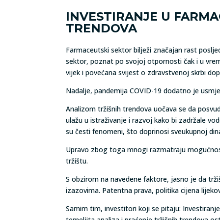
INVESTIRANJE U FARMAC
TRENDOVA
Farmaceutski sektor bilježi značajan rast posljed
sektor, poznat po svojoj otpornosti čak i u vr
vijek i povećana svijest o zdravstvenoj skrbi do
Nadalje, pandemija COVID-19 dodatno je usmjeril
Analizom tržišnih trendova uočava se da posvuda
ulažu u istraživanje i razvoj kako bi zadržale 
su česti fenomeni, što doprinosi sveukupnoj din
Upravo zbog toga mnogi razmatraju mogućnost ul
tržištu.
S obzirom na navedene faktore, jasno je da tržiš
izazovima. Patentna prava, politika cijena lijekov
Samim tim, investitori koji se pitaju: Investiran
temeljita analiza i praćenje tržišnih trendova o