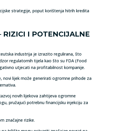
ijske strategije, poput korištenja hitrih kredita
 RIZICI I POTENCIJALNE
utska industrija je izrazito regulirana, što
nadzor regulatornih tijela kao što su FDA (Food
ativno utjecati na profitabilnost kompanije.
, novi lijek može generirati ogromne prihode za
ernativa.
Razvoj novih lijekova zahtijeva ogromne
ogu, pružajući potrebnu financijsku injekciju za
om značajne rizike.
 na tržište mogu ostvariti značajan povrat na