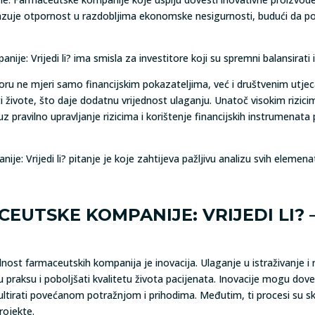
azuje otpornost u razdobljima ekonomske nesigurnosti, budući da po
ije: Vrijedi li? ima smisla za investitore koji su spremni balansirati 
u ne mjeri samo financijskim pokazateljima, već i društvenim utjec
iti živote, što daje dodatnu vrijednost ulaganju. Unatoč visokim rizic
pravilno upravljanje rizicima i korištenje financijskih instrumenata p
je: Vrijedi li? pitanje je koje zahtijeva pažljivu analizu svih elemen
EUTSKE KOMPANIJE: VRIJEDI LI? –
ilnost farmaceutskih kompanija je inovacija. Ulaganje u istraživanje i
raksu i poboljšati kvalitetu života pacijenata. Inovacije mogu dovesti
tirati povećanom potražnjom i prihodima. Međutim, ti procesi su sku
projekte.