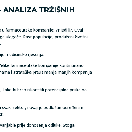
– ANALIZA TRŽIŠNIH
e u farmaceutske kompanije: Vrijedi li?. Ovaj
e ulagače. Rast populacije, produženi životni
.
je medicinske rješenja.
 Velike farmaceutske kompanije kontinuirano
firmama i strateška preuzimanja manjih kompanija
t
, kako bi brzo iskoristili potencijalne prilike na
i svaki sektor, i ovaj je podložan određenim
t.
 varijable prije donošenja odluke. Stoga,