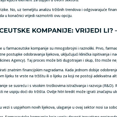
rizike. No, uz temeljitu analizu tržišnih trendova i odgovarajuće financ
 u konačnici vrijedi razmotriti ovu opciju.
EUTSKE KOMPANIJE: VRIJEDI LI? –
je u farmaceutske kompanije su mnogobrojni i raznoliki. Prvo, farmace
zne postupke odobravanja lijekova, uključujući klinička ispitivanja i 
cines Agency). Taj proces može biti dugotrajan i skup, što može neg
tirati znatnim financijskim nagradama. Kada jednom dobije odobrenje
lijeku te vrste na tržištu ili o lijeku za koji ne postoji adekvatna alt
ije se susreću i s visokim troškovima istraživanja i razvoja (R&D). 
i ne uspiju doći do tržišta. Ovdje hitri kredit može igrati značajnu ul
u vezi s uspjehom novih lijekova, ulaganje u ovaj sektor nosi sa sob
e. Farmaceutske kompanije koje uspiju dovesti inovativne proizvode