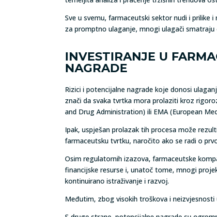
Sve u svemu, farmaceutski sektor nudi i prilike i 
za promptno ulaganje, mnogi ulagači smatraju da
INVESTIRANJE U FARMAC
NAGRADE
Rizici i potencijalne nagrade koje donosi ulagan
znači da svaka tvrtka mora prolaziti kroz rigoro
and Drug Administration) ili EMA (European Medi
Ipak, uspješan prolazak tih procesa može rezul
farmaceutsku tvrtku, naročito ako se radi o prvom 
Osim regulatornih izazova, farmaceutske kompan
financijske resurse i, unatoč tome, mnogi projekt
kontinuirano istraživanje i razvoj.
Međutim, zbog visokih troškova i neizvjesnosti 
S druge strane, potencijalne nagrade su ogromn