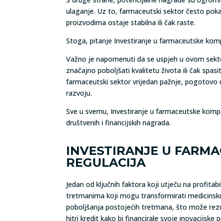
ulaganje. Uz to, farmaceutski sektor često pok
proizvodima ostaje stabilna ili čak raste.
Stoga, pitanje Investiranje u farmaceutske kompan
Važno je napomenuti da se uspjeh u ovom sektor
značajno poboljšati kvalitetu života ili čak spas
farmaceutski sektor vrijedan pažnje, pogotovo uz 
razvoju.
Sve u svemu, Investiranje u farmaceutske kompani
društvenih i financijskih nagrada.
INVESTIRANJE U FARMAC
REGULACIJA
Jedan od ključnih faktora koji utječu na profitab
tretmanima koji mogu transformirati medicinsku p
poboljšanja postojećih tretmana, što može rezul
hitri kredit kako bi financirale svoje inovacijske 