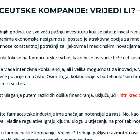
EUTSKE KOMPANIJE: VRIJEDI LI? 
njih godina, uz sve veću pažnju investitora koji se pitaju: Investiranj
emenima ekonomske nesigurnosti, postao je atraktivna opcija za mnog
prinose konstantnoj potražnji za lijekovima i medicinskim inovacijama
a fokuse na farmaceutske tvrtke, kako bi se ostvarile brže i efikasni
 vlada intenzivna konkurencija, ali i velika mogućnost za inovacije.
vodeće pozicije na tržištu. Osim toga, kolaboracije s biotehnološkim 
amici sektora.
aganja putem različitih oblika financiranja, uključujući i
hitri kredi
te farmaceutske industrije ima značajan potencijal za rast. No, kao 
a i vladine regulative igraju ključnu ulogu u utjecanju na profitabilnos
je u farmaceutske kompanije: Vrijedi li? trebaju pažljivo razmotriti ove
staju ključni element za uspjeh u ovom sektoru.