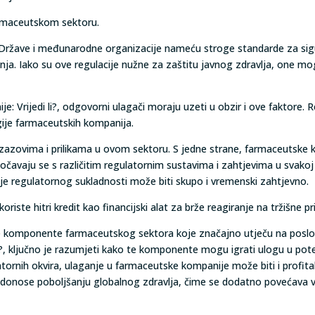
farmaceutskom sektoru.
je. Države i međunarodne organizacije nameću stroge standarde za sig
anja. Iako su ove regulacije nužne za zaštitu javnog zdravlja, one mo
e: Vrijedi li?, odgovorni ulagači moraju uzeti u obzir i ove faktore.
gije farmaceutskih kompanija.
izazovima i prilikama u ovom sektoru. S jedne strane, farmaceutske ko
očavaju se s različitim regulatornim sustavima i zahtjevima u svakoj 
vanje regulatornog sukladnosti može biti skupo i vremenski zahtjevno.
ste hitri kredit kao financijski alat za brže reagiranje na tržišne pri
ve komponente farmaceutskog sektora koje značajno utječu na poslova
li?, ključno je razumjeti kako te komponente mogu igrati ulogu u pote
ulatornih okvira, ulaganje u farmaceutske kompanije može biti i profi
ridonose poboljšanju globalnog zdravlja, čime se dodatno povećava v