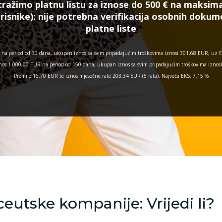
tražimo platnu listu za iznose do 500 € na maksima
risnike):
nije potrebna verifikacija osobnih doku
platne liste
na period od 30 dana, ukupan iznos sa svim pripadajućim troškovima iznosi 301,68 EUR, uz E
 iznos 1.000,00 EUR na period od 150 dana, ukupan iznos sa svim pripadajućim troškovima izno
Premije 16,70 EUR te iznos mjesečne rate 203,34 EUR (5 rata). Najveća EKS: 7,15 %
ceutske kompanije: Vrijedi li?