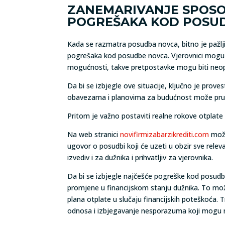
ZANEMARIVANJE SPOSO
POGREŠAKA KOD POSUDB
Kada se razmatra posudba novca, bitno je pažlj
pogrešaka kod posudbe novca. Vjerovnici mogu po
mogućnosti, takve pretpostavke mogu biti neopr
Da bi se izbjegle ove situacije, ključno je prove
obavezama i planovima za budućnost može pružit
Pritom je važno postaviti realne rokove otplate 
Na web stranici
novifirmizabarzikrediti.com
može
ugovor o posudbi koji će uzeti u obzir sve relev
izvediv i za dužnika i prihvatljiv za vjerovnika.
Da bi se izbjegle najčešće pogreške kod posudb
promjene u financijskom stanju dužnika. To može
plana otplate u slučaju financijskih poteškoća.
odnosa i izbjegavanje nesporazuma koji mogu n