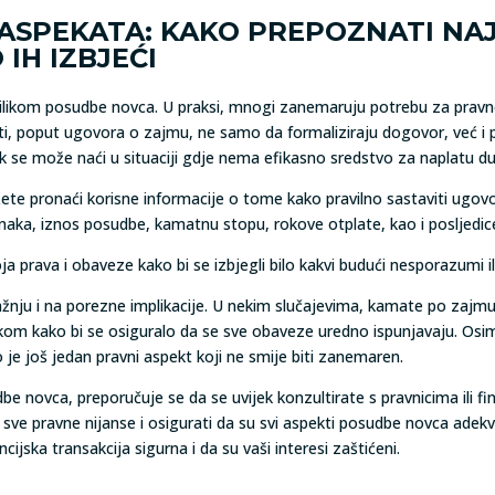
 ASPEKATA: KAKO PREPOZNATI NA
IH IZBJEĆI
rilikom posudbe novca. U praksi, mnogi zanemaruju potrebu za pravn
, poput ugovora o zajmu, ne samo da formaliziraju dogovor, već i 
k se može naći u situaciji gdje nema efikasno sredstvo za naplatu d
ete pronaći korisne informacije o tome kako pravilno sastaviti ugovor
ranaka, iznos posudbe, kamatnu stopu, rokove otplate, kao i posljedi
 prava i obaveze kako bi se izbjegli bilo kakvi budući nesporazumi il
pažnju i na porezne implikacije. U nekim slučajevima, kamate po zajm
nikom kako bi se osiguralo da se sve obaveze uredno ispunjavaju. Osi
o je još jedan pravni aspekt koji ne smije biti zanemaren.
e novca, preporučuje se da se uvijek konzultirate s pravnicima ili fi
ve pravne nijanse i osigurati da su svi aspekti posudbe novca adekv
cijska transakcija sigurna i da su vaši interesi zaštićeni.