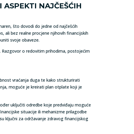
 ASPEKTI NAJČEŠĆIH
maren, što dovodi do jedne od najčešćih
ali bez realne procjene njihovih financijskih
uniti svoje obaveze.
cije. Razgovor o redovitim prihodima, postojećim
nost vraćanja duga te kako strukturirati
ja, moguće je kreirati plan otplate koji je
ođer uključiti odredbe koje predviđaju moguće
inancijske situacije ili mehanizme prilagodbe
su ključni za održavanje zdravog financijskog