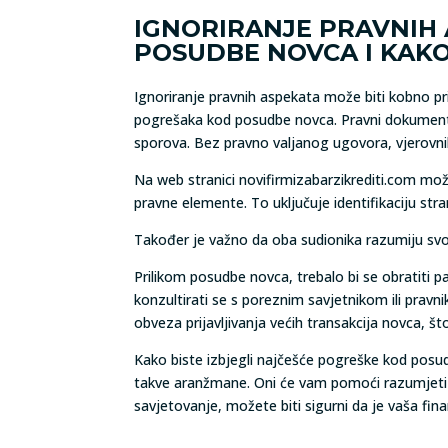
IGNORIRANJE PRAVNIH
POSUDBE NOVCA I KAKO 
Ignoriranje pravnih aspekata može biti kobno p
pogrešaka kod posudbe novca. Pravni dokumenti
sporova. Bez pravno valjanog ugovora, vjerovni
Na web stranici novifirmizabarzikrediti.com mož
pravne elemente. To uključuje identifikaciju st
Također je važno da oba sudionika razumiju svoja
Prilikom posudbe novca, trebalo bi se obratiti 
konzultirati se s poreznim savjetnikom ili prav
obveza prijavljivanja većih transakcija novca, št
Kako biste izbjegli najčešće pogreške kod posudb
takve aranžmane. Oni će vam pomoći razumjeti s
savjetovanje, možete biti sigurni da je vaša finan