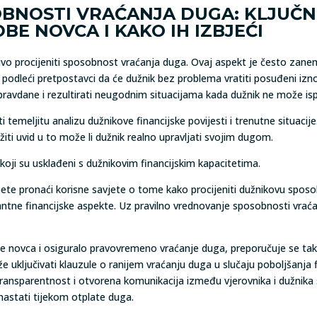
BNOSTI VRAĆANJA DUGA: KLJUČNI
E NOVCA I KAKO IH IZBJEĆI
ivo procijeniti sposobnost vraćanja duga. Ovaj aspekt je često zane
dleći pretpostavci da će dužnik bez problema vratiti posuđeni iznos, 
avdane i rezultirati neugodnim situacijama kada dužnik ne može isp
sti temeljitu analizu dužnikove financijske povijesti i trenutne situa
i uvid u to može li dužnik realno upravljati svojim dugom.
koji su usklađeni s dužnikovim financijskim kapacitetima.
te pronaći korisne savjete o tome kako procijeniti dužnikovu sposob
antne financijske aspekte. Uz pravilno vrednovanje sposobnosti vraćan
e novca i osiguralo pravovremeno vraćanje duga, preporučuje se tak
 uključivati klauzule o ranijem vraćanju duga u slučaju poboljšanja f
 Transparentnost i otvorena komunikacija između vjerovnika i dužnika 
astati tijekom otplate duga.