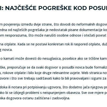
: NAJČEŠĆE POGREŠKE KOD POSUD
povjerenju između dvije strane, što dovodi do neformalnih dogovor
edna od najčešćih pogrešaka je nedostatak pisane dokumentacije ko
om nesporazuma, što može narušiti osobne odnose i otežati povrat
a otplate. Kada se ne postavi konkretan rok ili raspored otplate, d
g novca.
 o kamati može dovesti do nesuglasica, posebice ako se tržišne kam
eške, preporučuje se da svaki dogovor o posudbi novca bude formaliz
 rokove otplate i bilo koje druge relevantne uvjete. Web stranica nov
ore i što sve trebaju sadržavati kako bi bili pravovaljani i sigurni za
a ili notara pri potpisivanju ugovora, što dodatno jača njegovu prav
ko bi se izbjegli problemi s neispunjenjem obaveza. Sve ove mjere 
nika dogovora ostanu zaštićena i zadovoljna.