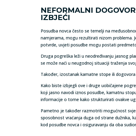
NEFORMALNI DOGOVORI
IZBJEĆI
Posudba novca često se temelji na međusobnom 
namjerama, mogu rezultirati nizom problema. J
potvrde, uvjeti posudbe mogu postati predmet
Druga pogreška leži u neodređivanju jasnog plan
se može naći u neugodnoj situaciji traženja svo
Također, izostanak kamatne stope ili dogovora
Kako biste izbjegli ove i druge uobičajene pogr
koji jasno navodi iznos posudbe, kamatnu stopu,
informacije o tome kako strukturirati ovakve ugov
Pametno je također razmotriti mogućnost svjedok
sposobnost vraćanja duga od strane dužnika, ka
kod posudbe novca i osiguravanju da oba sudio