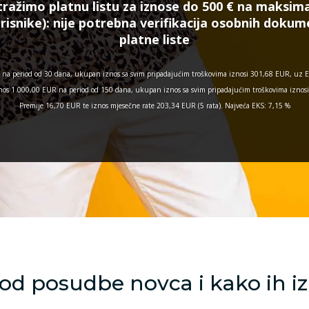
tražimo platnu listu za iznose do 500 € na maksima
risnike):
nije potrebna verifikacija osobnih doku
platne liste
na period od 30 dana, ukupan iznos sa svim pripadajućim troškovima iznosi 301,68 EUR, uz E
 iznos 1.000,00 EUR na period od 150 dana, ukupan iznos sa svim pripadajućim troškovima izno
Premije 16,70 EUR te iznos mjesečne rate 203,34 EUR (5 rata). Najveća EKS: 7,15 %
od posudbe novca i kako ih iz