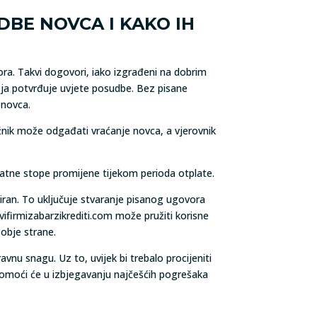
BE NOVCA I KAKO IH
a. Takvi dogovori, iako izgrađeni na dobrim
ja potvrđuje uvjete posudbe. Bez pisane
 novca.
užnik može odgađati vraćanje novca, a vjerovnik
atne stope promijene tijekom perioda otplate.
iran. To uključuje stvaranje pisanog ugovora
ifirmizabarzikrediti.com može pružiti korisne
 obje strane.
nu snagu. Uz to, uvijek bi trebalo procijeniti
pomoći će u izbjegavanju najčešćih pogrešaka