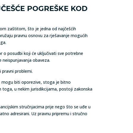
JČEŠĆE POGREŠKE KOD
om zaštitom, što je jedna od najčešćih
pružaju pravnu osnovu za rješavanje mogućih
uga.
 o posudbi koji će uključivati sve potrebne
ce neispunjavanja obaveza.
i pravni problemi.
u mogu biti oporezive, stoga je bitno
m toga, u nekim jurisdikcijama, postoji zakonska
nancijskim stručnjacima prije nego što se uđe u
atno adresirani. Uz pravnu pripremu i stručno