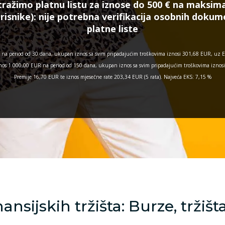
tražimo platnu listu za iznose do 500 € na maksima
risnike):
nije potrebna verifikacija osobnih doku
platne liste
na period od 30 dana, ukupan iznos sa svim pripadajućim troškovima iznosi 301,68 EUR, uz E
 iznos 1.000,00 EUR na period od 150 dana, ukupan iznos sa svim pripadajućim troškovima izno
Premije 16,70 EUR te iznos mjesečne rate 203,34 EUR (5 rata). Najveća EKS: 7,15 %
nsijskih tržišta: Burze, tržišta