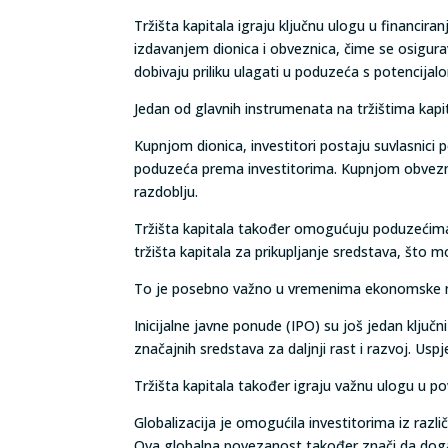
Tržišta kapitala igraju ključnu ulogu u financ
izdavanjem dionica i obveznica, čime se osigurava
dobivaju priliku ulagati u poduzeća s potencija
Jedan od glavnih instrumenata na tržištima kapit
Kupnjom dionica, investitori postaju suvlasnici 
poduzeća prema investitorima. Kupnjom obvezn
razdoblju.
Tržišta kapitala također omogućuju poduzećima d
tržišta kapitala za prikupljanje sredstava, što m
To je posebno važno u vremenima ekonomske nest
Inicijalne javne ponude (IPO) su još jedan ključ
značajnih sredstava za daljnji rast i razvoj. Us
Tržišta kapitala također igraju važnu ulogu u po
Globalizacija je omogućila investitorima iz različ
Ova globalna povezanost također znači da događa