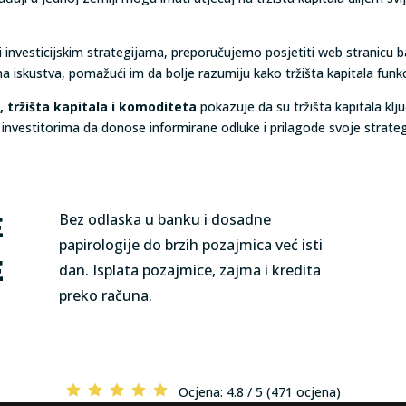
 i investicijskim strategijama, preporučujemo posjetiti web stranicu
na iskustva, pomažući im da bolje razumiju kako tržišta kapitala funkci
e, tržišta kapitala i komoditeta
pokazuje da su tržišta kapitala kl
investitorima da donose informirane odluke i prilagode svoje strate
Bez odlaska u banku i dosadne
E
papirologije do brzih pozajmica već isti
E
dan. Isplata pozajmice, zajma i kredita
preko računa.
Ocjena:
4.8 / 5 (471 ocjena)