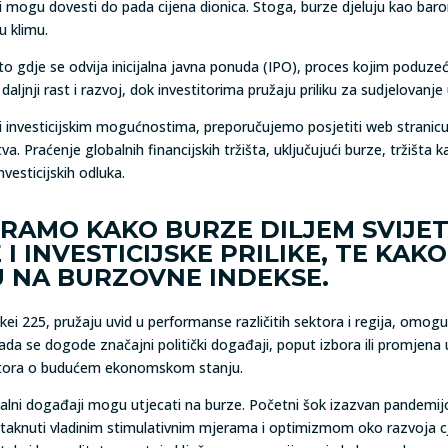
jesti mogu dovesti do pada cijena dionica. Stoga, burze djeluju kao b
u klimu.
gdje se odvija inicijalna javna ponuda (IPO), proces kojim poduzeća
ljnji rast i razvoj, dok investitorima pružaju priliku za sudjelovanje
 i investicijskim mogućnostima, preporučujemo posjetiti web stranicu
tva. Praćenje globalnih financijskih tržišta, uključujući burze, tržišta
vesticijskih odluka.
IRAMO KAKO BURZE DILJEM SVIJE
INVESTICIJSKE PRILIKE, TE KAKO
 NA BURZOVNE INDEKSE.
kei 225, pružaju uvid u performanse različitih sektora i regija, omog
 kada se dogode značajni politički događaji, poput izbora ili promjena
titora o budućem ekonomskom stanju.
alni događaji mogu utjecati na burze. Početni šok izazvan pandemi
ci potaknuti vladinim stimulativnim mjerama i optimizmom oko razvoja 