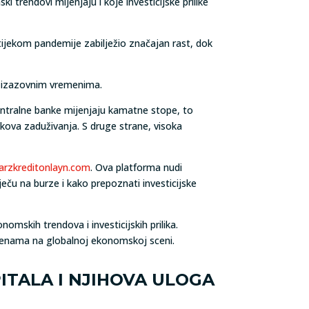
i trendovi mijenjaju i koje investicijske prilike
e tijekom pandemije zabilježio značajan rast, dok
 u izazovnim vremenima.
entralne banke mijenjaju kamatne stope, to
škova zaduživanja. S druge strane, visoka
arzkreditonlayn.com
. Ova platforma nudi
ječu na burze i kako prepoznati investicijske
omskih trendova i investicijskih prilika.
mjenama na globalnoj ekonomskoj sceni.
ITALA I NJIHOVA ULOGA