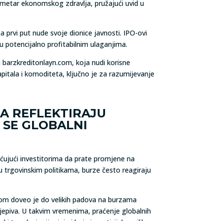
arometar ekonomskog zdravlja, pružajući uvid u
 prvi put nude svoje dionice javnosti. IPO-ovi
 u potencijalno profitabilnim ulaganjima.
 barzkreditonlayn.com, koja nudi korisne
 kapitala i komoditeta, ključno je za razumijevanje
TA REFLEKTIRAJU
 SE GLOBALNI
ućujući investitorima da prate promjene na
 u trgovinskim politikama, burze često reagiraju
jom doveo je do velikih padova na burzama
cjepiva. U takvim vremenima, praćenje globalnih