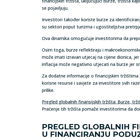
financijskih tržišta, uključujući burze, tržišta k
se pojavljuju.
Investitori također koriste burze za identificira
su sektori poput turizma i ugostiteljstva pretrpje
Ova dinamika omogućuje investitorima da prepoz
Osim toga, burze reflektiraju i makroekonomske
može imati izravan utjecaj na cijene dionica, j
inflacija može negativno utjecati na burze je
Za dodatne informacije o financijskim tržištima
korisne resurse i savjete za investitore svih ra
prilike.
Pregled globalnih finansijskih tržišta: Burze, trž
Praćenje tih tržišta pomaže investitorima da d
PREGLED GLOBALNIH FIN
U FINANCIRANJU PODU