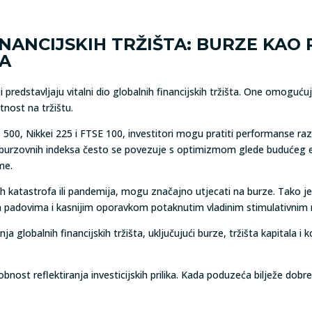
NANCIJSKIH TRŽIŠTA: BURZE KAO 
A
 predstavljaju vitalni dio globalnih financijskih tržišta. One omoguću
tnost na tržištu.
0, Nikkei 225 i FTSE 100, investitori mogu pratiti performanse razli
st burzovnih indeksa često se povezuje s optimizmom glede buduće
me.
odnih katastrofa ili pandemija, mogu značajno utjecati na burze. Tak
m padovima i kasnijim oporavkom potaknutim vladinim stimulativnim
 globalnih financijskih tržišta, uključujući burze, tržišta kapitala i
bnost reflektiranja investicijskih prilika. Kada poduzeća bilježe dobre