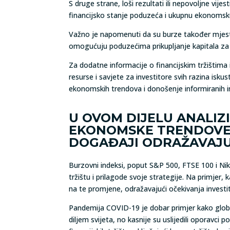
S druge strane, loši rezultati ili nepovoljne vi
financijsko stanje poduzeća i ukupnu ekonomsk
Važno je napomenuti da su burze također mjesto 
omogućuju poduzećima prikupljanje kapitala za da
Za dodatne informacije o financijskim tržištima
resurse i savjete za investitore svih razina iskus
ekonomskih trendova i donošenje informiranih in
U OVOM DIJELU ANALIZ
EKONOMSKE TRENDOVE I 
DOGAĐAJI ODRAŽAVAJU
Burzovni indeksi, poput S&P 500, FTSE 100 i Nik
tržištu i prilagode svoje strategije. Na primjer,
na te promjene, odražavajući očekivanja inves
Pandemija COVID-19 je dobar primjer kako glob
diljem svijeta, no kasnije su uslijedili oporav