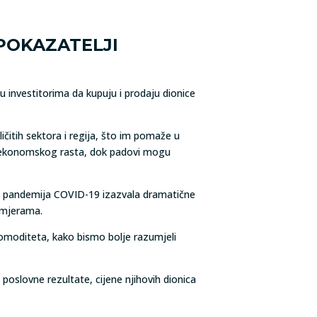
POKAZATELJI
ju investitorima da kupuju i prodaju dionice
čitih sektora i regija, što im pomaže u
g ekonomskog rasta, dok padovi mogu
o je pandemija COVID-19 izazvala dramatične
 mjerama.
 komoditeta, kako bismo bolje razumjeli
 poslovne rezultate, cijene njihovih dionica