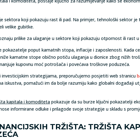
apitala i komoditeta, postaje ključno za razumijevanje kako se ekonomsk
nje sektora koji pokazuju rast ili pad. Na primjer, tehnološki sektor j
li velike gubitke.
naju prilike za ulaganje u sektore koji pokazuju otpornost ili rast
 pokazatelje poput kamatnih stopa, inflacije i zaposlenosti. Kada c
er niže kamatne stope obično potiču ulaganja u dionice zbog nižih tro
r smanjuje kupovnu moć potrošača i povećava troškove poduzeća.
 i investicijskim strategijama, preporučujemo posjetiti web stranicu
b
zina iskustva, pomažući im da bolje razumiju kako globalni događaji ut
išta kapitala i komoditeta
pokazuje da su burze ključni pokazatelji ekon
onose informirane odluke i prilagode svoje strategije u skladu s pro
ANCIJSKIH TRŽIŠTA: TRŽIŠTA KAP
ZEĆA