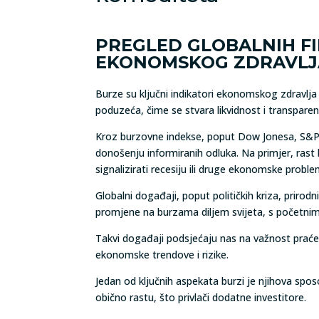
PREGLED GLOBALNIH FI
EKONOMSKOG ZDRAVLJ
Burze su ključni indikatori ekonomskog zdravlja i
poduzeća, čime se stvara likvidnost i transparen
Kroz burzovne indekse, poput Dow Jonesa, S&P 50
donošenju informiranih odluka. Na primjer, ra
signalizirati recesiju ili druge ekonomske proble
Globalni događaji, poput političkih kriza, prir
promjene na burzama diljem svijeta, s početni
Takvi događaji podsjećaju nas na važnost praćenja
ekonomske trendove i rizike.
Jedan od ključnih aspekata burzi je njihova sposo
obično rastu, što privlači dodatne investitore.