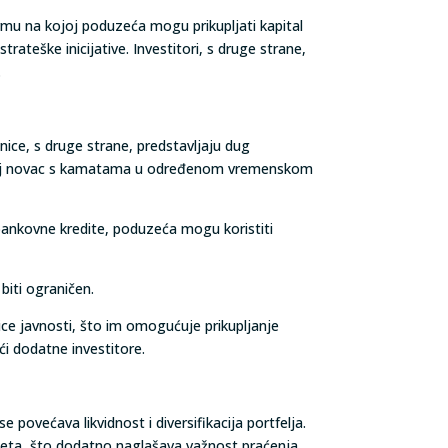
rmu na kojoj poduzeća mogu prikupljati kapital
rateške inicijative. Investitori, s druge strane,
.
nice, s druge strane, predstavljaju dug
i taj novac s kamatama u određenom vremenskom
 bankovne kredite, poduzeća mogu koristiti
biti ograničen.
nice javnosti, što im omogućuje prikupljanje
ći dodatne investitore.
e povećava likvidnost i diversifikacija portfelja.
ijeta, što dodatno naglašava važnost praćenja