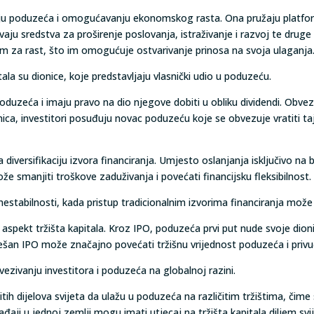
iranju poduzeća i omogućavanju ekonomskog rasta. Ona pružaju platfo
ju sredstva za proširenje poslovanja, istraživanje i razvoj te druge st
lom za rast, što im omogućuje ostvarivanje prinosa na svoja ulaganja
ala su dionice, koje predstavljaju vlasnički udio u poduzeću.
poduzeća i imaju pravo na dio njegove dobiti u obliku dividendi. Obvez
ica, investitori posuđuju novac poduzeću koje se obvezuje vratit
iversifikaciju izvora financiranja. Umjesto oslanjanja isključivo na
ože smanjiti troškove zaduživanja i povećati financijsku fleksibilnost.
abilnosti, kada pristup tradicionalnim izvorima financiranja može 
ni aspekt tržišta kapitala. Kroz IPO, poduzeća prvi put nude svoje dio
pješan IPO može značajno povećati tržišnu vrijednost poduzeća i privu
vezivanju investitora i poduzeća na globalnoj razini.
itih dijelova svijeta da ulažu u poduzeća na različitim tržištima, čime s
ji u jednoj zemlji mogu imati utjecaj na tržišta kapitala diljem sv